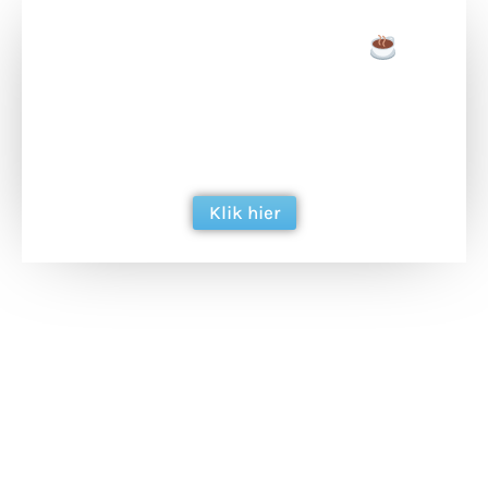
Doneer een tas koffie
Doneer het WdG-team een kop koffie en
ondersteun hun inzet voor dagelijks gratis
berichtgeving. Dank je wel alvast!
Klik hier