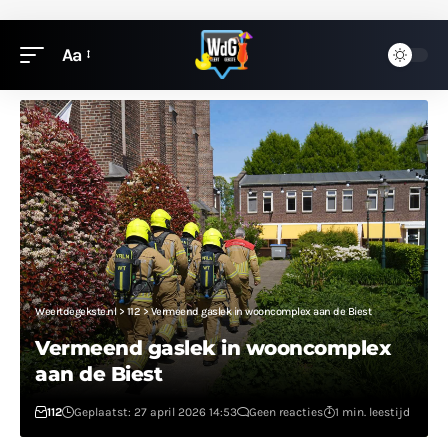
Aa
Weertdegekste.nl
>
112
>
Vermeend gaslek in wooncomplex aan de Biest
Vermeend gaslek in wooncomplex
aan de Biest
112
Geplaatst: 27 april 2026 14:53
Geen reacties
1 min. leestijd