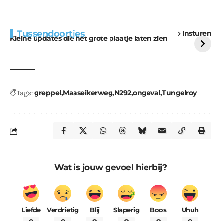
Extra bouwmateriaal
Tunnels blijven een
Tussendoortjes
Insturen
voor kabouters
uitdaging
Kleine updates die het grote plaatje laten zien
greppel
Maaseikerweg
N292
ongeval
Tungelroy
Tags:
Wat is jouw gevoel hierbij?
Liefde
Verdrietig
Blij
Slaperig
Boos
Uhuh