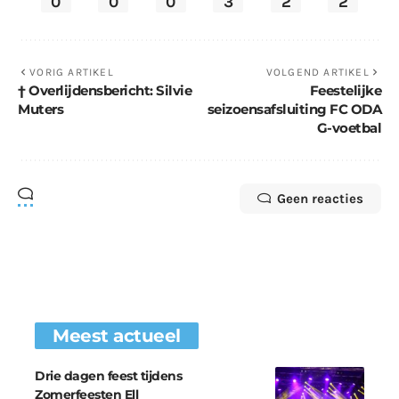
0
0
0
3
2
2
VORIG ARTIKEL
VOLGEND ARTIKEL
† Overlijdensbericht: Silvie
Feestelijke
Muters
seizoensafsluiting FC ODA
G-voetbal
Geen reacties
Meest actueel
Drie dagen feest tijdens
Zomerfeesten Ell