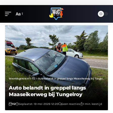
Aa
Weertdegekste.nl
>
112
>
Auto belandt in greppel langs Maaseikerweg bij Tungelroy
Auto belandt in greppel langs
Maaseikerweg bij Tungelroy
112
Geplaatst: 19 mei 2026 12:20
Geen reacties
1 min. leestijd