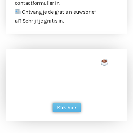
contactformulier
in.
Ontvang je de gratis nieuwsbrief
al?
Schrijf je gratis in
.
Doneer een tas koffie
Doneer het WdG-team een kop koffie en
ondersteun hun inzet voor dagelijks gratis
berichtgeving. Dank je wel alvast!
Klik hier