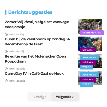
Berichtsuggesties
Zomer Wijkfestijn afgelast vanwege
code oranje
EVENEMENTEN
1 min. leestijd
Buren bij de kerstboom op zondag 14
december op de Biest
UITGAAN
1 min. leestijd
8e editie van het Molenakker Open
ALGEMEEN
Poppodium
UITGAAN
WEERT
1 min. leestijd
GameDay IV in Café-Zaal de Hook
ALGEMEEN
UITGAAN
1 min. leestijd
WEERT
Vorige
Volgende