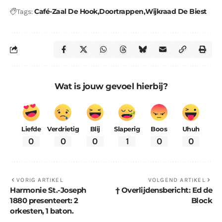
Café-Zaal De Hook
Doortrappen
Wijkraad De Biest
Tags:
Wat is jouw gevoel hierbij?
Liefde
Verdrietig
Blij
Slaperig
Boos
Uhuh
0
0
0
1
0
0
VORIG ARTIKEL
VOLGEND ARTIKEL
Harmonie St.-Joseph
† Overlijdensbericht: Ed de
1880 presenteert: 2
Block
orkesten, 1 baton.