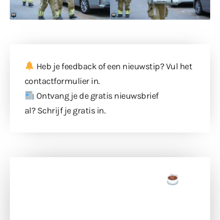
Heb je feedback of een nieuwstip? Vul
het
contactformulier
in.
Ontvang je de gratis nieuwsbrief
al?
Schrijf je gratis in
.
Doneer een tas koffie
Doneer het WdG-team een kop koffie en
ondersteun hun inzet voor dagelijks gratis