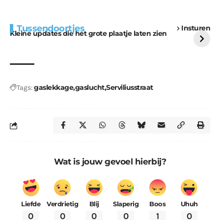
Extra bouwmateriaal
Tunnels blijven een
Tussendoortjes
Insturen
voor kabouters
uitdaging
Kleine updates die het grote plaatje laten zien
gaslekkage
gaslucht
Serviliusstraat
Tags:
Wat is jouw gevoel hierbij?
Liefde
Verdrietig
Blij
Slaperig
Boos
Uhuh
0
0
0
0
1
0