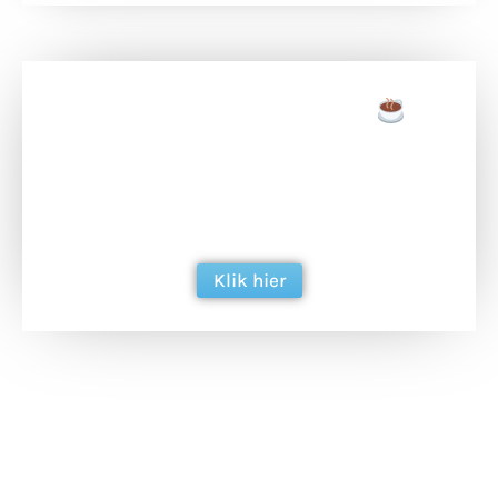
Doneer een tas koffie
Doneer het WdG-team een kop koffie en
ondersteun hun inzet voor dagelijks gratis
berichtgeving. Dank je wel alvast!
Klik hier