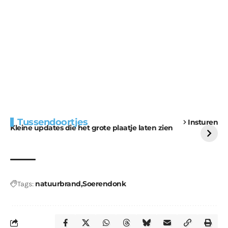
Extra bouwmateriaal
Tunnels blijven een
Tussendoortjes
Insturen
voor kabouters
uitdaging
Kleine updates die het grote plaatje laten zien
natuurbrand
Soerendonk
Tags: