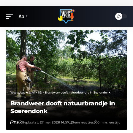
Aa
Weertdegekste.nl
>
112
>
Brandweer dooft natuurbrandje in Soerendonk
Brandweer dooft natuurbrandje in
Soerendonk
112
Geplaatst: 27 mei 2026 14:51
Geen reacties
0 min. leestijd