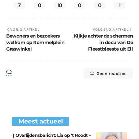
7
0
10
0
0
1
VORIG ARTIKEL
VOLGEND ARTIKEL
Bewoners en bezoekers
Kijkje achter de schermen
welkom op Rommelplein
in docu van De
Graswinkel
Fieestbieeste uit Ell
Geen reacties
Meest actueel
† Overlijdensbericht: Lia op ‘t Roodt –