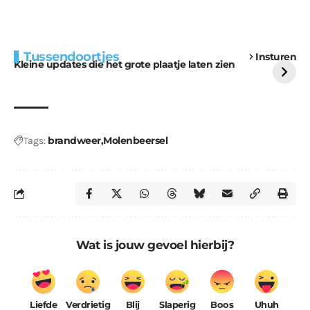
Extra bouwmateriaal
Tunnels blijven een
Tussendoortjes
Insturen
voor kabouters
uitdaging
Kleine updates die het grote plaatje laten zien
brandweer
Molenbeersel
Tags:
Wat is jouw gevoel hierbij?
Liefde
Verdrietig
Blij
Slaperig
Boos
Uhuh