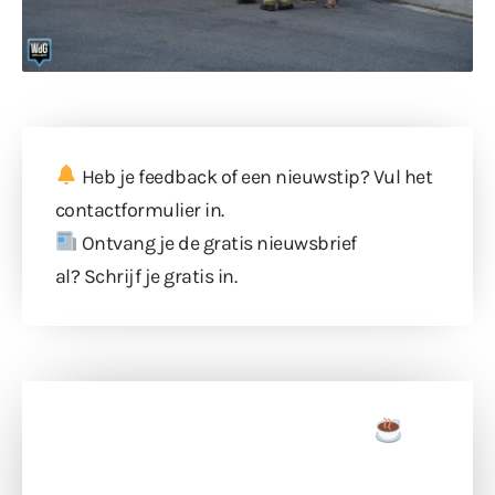
Heb je feedback of een nieuwstip? Vul
het
contactformulier
in.
Ontvang je de gratis nieuwsbrief
al?
Schrijf je gratis in
.
Doneer een tas koffie
Doneer het WdG-team een kop koffie en