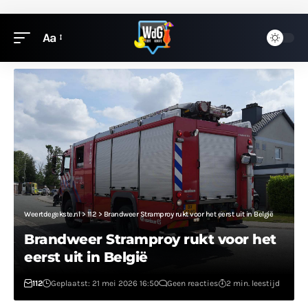
Aa
Weertdegekste.nl
>
112
>
Brandweer Stramproy rukt voor het eerst uit in België
Brandweer Stramproy rukt voor het
eerst uit in België
112
Geplaatst: 21 mei 2026 16:50
Geen reacties
2 min. leestijd