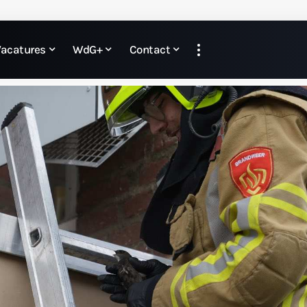
Vacatures
WdG+
Contact