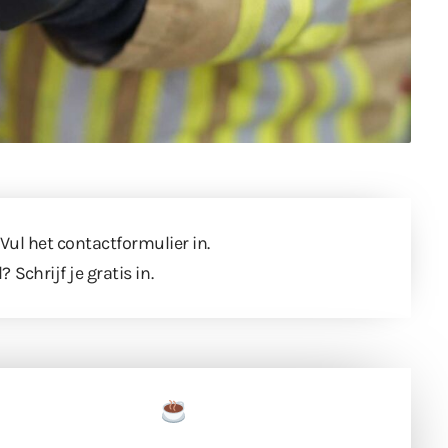
 Vul
het contactformulier
in.
l?
Schrijf je gratis in
.
een tas koffie