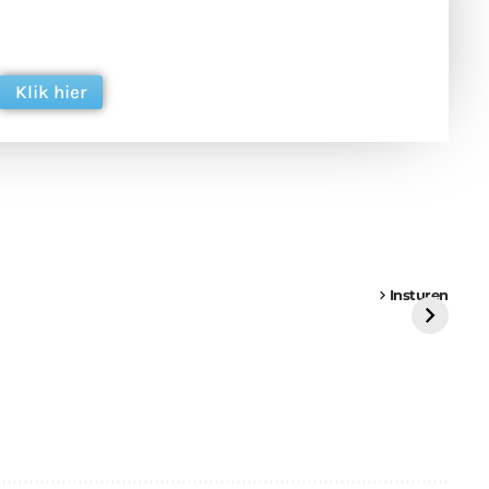
 en ondersteun hun inzet voor dagelijks gratis
ing. Dank je wel alvast!
Klik hier
een
Weer een
Luchtballon boven
Ni
vrachtwagen vast
Weert
ge
Insturen
St