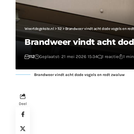
Weertdegekste.nl
>
112
>
Brandweer vindt acht dode vogels en red
Brandweer vindt acht dod
112
Geplaatst: 21 mei 2026 15:34
1 reactie
1 min
Brandweer vindt acht dode vogels en redt zwaluw
Deel