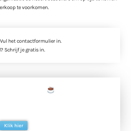
verkoop te voorkomen.
 Vul
het contactformulier
in.
l?
Schrijf je gratis in
.
een tas koffie
 en ondersteun hun inzet voor dagelijks gratis
ing. Dank je wel alvast!
Klik hier