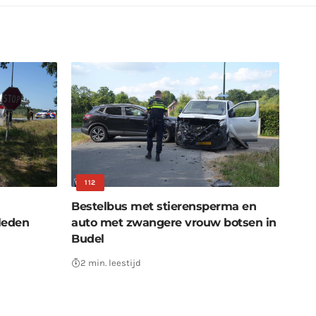
112
l
Bestelbus met stierensperma en
leden
auto met zwangere vrouw botsen in
Budel
2 min. leestijd