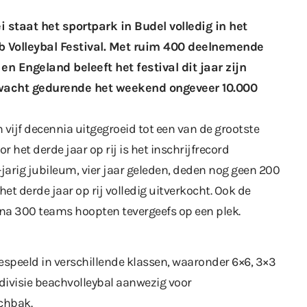
 staat het sportpark in Budel volledig in het
ûb Volleybal Festival. Met ruim 400 deelnemende
en Engeland beleeft het festival dit jaar zijn
erwacht gedurende het weekend ongeveer 10.000
n vijf decennia uitgegroeid tot een van de grootste
 het derde jaar op rij is het inschrijfrecord
0-jarig jubileum, vier jaar geleden, deden nog geen 200
het derde jaar op rij volledig uitverkocht. Ook de
bijna 300 teams hoopten tevergeefs op een plek.
espeeld in verschillende klassen, waaronder 6×6, 3×3
divisie beachvolleybal aanwezig voor
chbak.