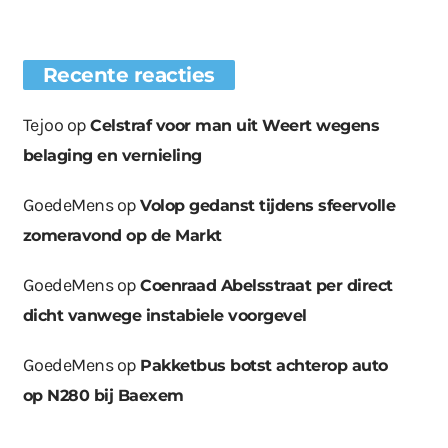
Recente reacties
Tejoo
op
Celstraf voor man uit Weert wegens
belaging en vernieling
GoedeMens
op
Volop gedanst tijdens sfeervolle
zomeravond op de Markt
GoedeMens
op
Coenraad Abelsstraat per direct
dicht vanwege instabiele voorgevel
GoedeMens
op
Pakketbus botst achterop auto
op N280 bij Baexem