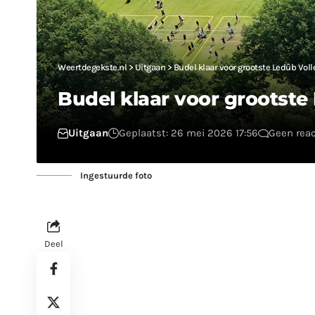
Weertdegekste.nl
>
Uitgaan
>
Budel klaar voor grootste Ledûb Volle
Budel klaar voor grootste 
Uitgaan
Geplaatst: 26 mei 2026 17:56
Geen reac
Ingestuurde foto
Deel