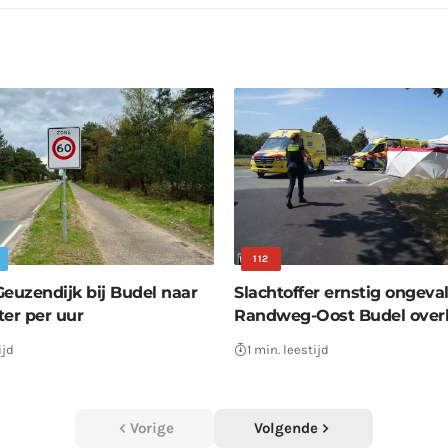
112
Geuzendijk bij Budel naar
Slachtoffer ernstig ongeva
ter per uur
Randweg-Oost Budel over
ijd
1 min. leestijd
Vorige
Volgende