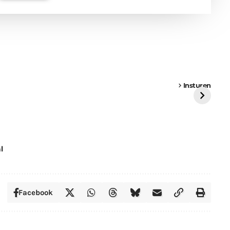
een
Weer een
Luchtballon boven
Ni
vrachtwagen vast
Weert
ge
Insturen
St
l
Facebook