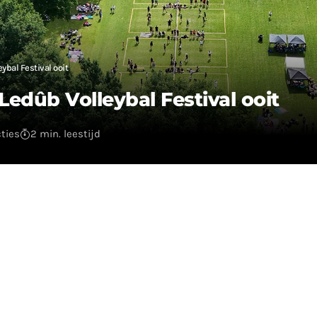
ybal Festival ooit
Ledûb Volleybal Festival ooit
ties
2 min. leestijd