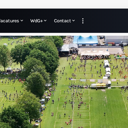
Vacatures
WdG+
Contact