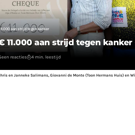
1.000 aan strijd tegen kanker
€ 11.000 aan strijd tegen kanker
Geen reacties
4 min. leestijd
), Chris en Janneke Salimans, Giovanni de Monte (Toon Hermans Huis) en W