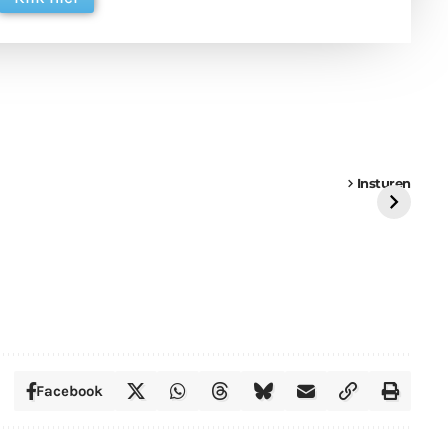
een
Weer een
Luchtballon boven
Ni
vrachtwagen vast
Weert
ge
Insturen
St
Facebook