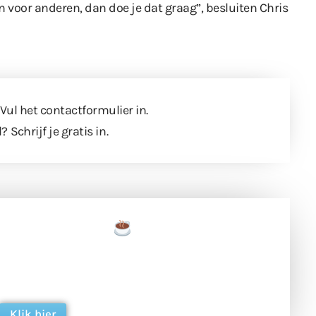
n voor anderen, dan doe je dat graag”, besluiten Chris
 Vul
het contactformulier
in.
l?
Schrijf je gratis in
.
een tas koffie
 en ondersteun hun inzet voor dagelijks gratis
ing. Dank je wel alvast!
Klik hier