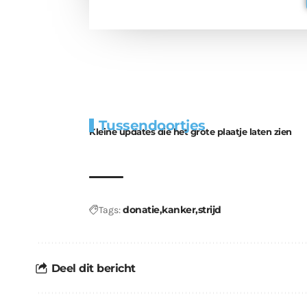
Extra
Tunnels blijven 
Tussendoortjes
bouwmateriaal voor
uitdaging
Kleine updates die het grote plaatje laten zien
kabouters
donatie
kanker
strijd
Tags:
Deel dit bericht