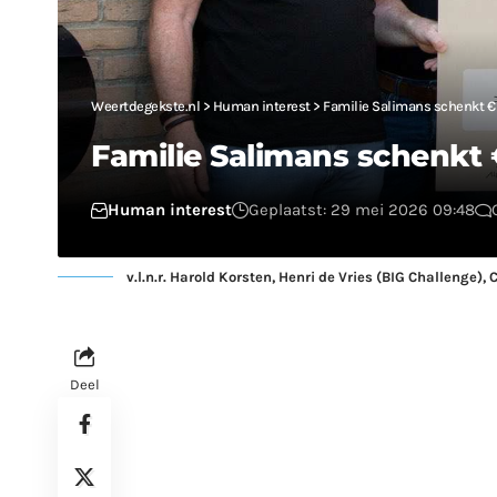
Weertdegekste.nl
>
Human interest
>
Familie Salimans schenkt € 1
Familie Salimans schenkt 
Human interest
Geplaatst: 29 mei 2026 09:48
v.l.n.r. Harold Korsten, Henri de Vries (BIG Challenge
Deel