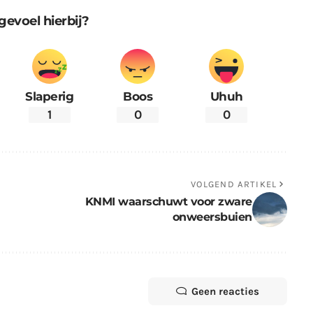
gevoel hierbij?
Slaperig
Boos
Uhuh
1
0
0
VOLGEND ARTIKEL
KNMI waarschuwt voor zware
onweersbuien
Geen reacties