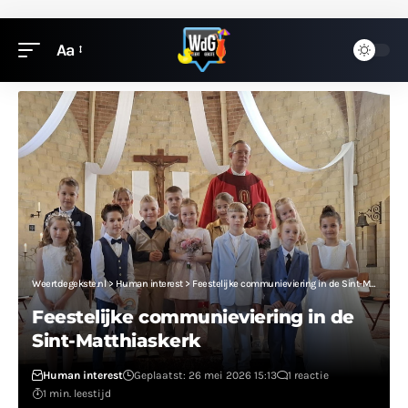
Aa
Weertdegekste.nl
>
Human interest
>
Feestelijke communieviering in de Sint-Matthiaskerk
Feestelijke communieviering in de
Sint-Matthiaskerk
Human interest
Geplaatst: 26 mei 2026 15:13
1 reactie
1 min. leestijd