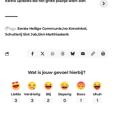
Kleine updates die het grote plaatje laten zien
Eerste Heilige Communie
Ivo Krewinkel
Tags:
Schutterij Sint Job
Sint-Matthiaskerk
Wat is jouw gevoel hierbij?
Liefde
Verdrietig
Blij
Slaperig
Boos
Uhuh
3
3
2
0
1
1