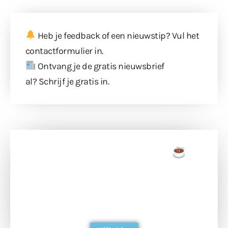
Heb je feedback of een nieuwstip? Vul
het
contactformulier
in.
Ontvang je de gratis nieuwsbrief
al?
Schrijf je gratis in
.
Doneer een tas koffie
Doneer het WdG-team een kop koffie en
ondersteun hun inzet voor dagelijks gratis
berichtgeving. Dank je wel alvast!