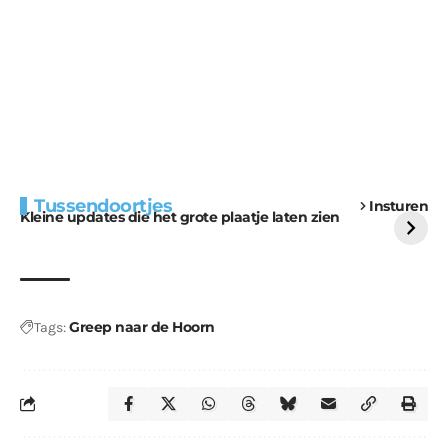
Extra bouwmateriaal
Tunnels blijven een
Tussendoortjes
Insturen
voor kabouters
uitdaging
Kleine updates die het grote plaatje laten zien
Greep naar de Hoorn
Tags: