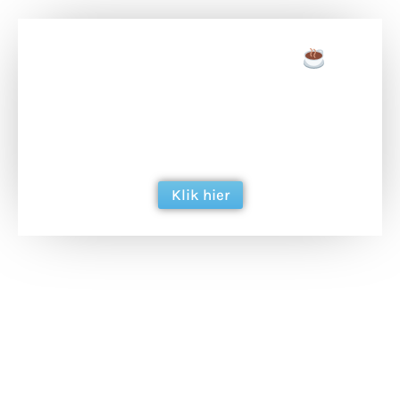
Doneer een tas koffie
Doneer het WdG-team een kop koffie en
ondersteun hun inzet voor dagelijks gratis
berichtgeving. Dank je wel alvast!
Klik hier