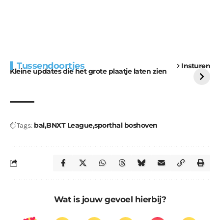
Extra bouwmateriaal
Tunnels blijven een
Tussendoortjes
Insturen
voor kabouters
uitdaging
Kleine updates die het grote plaatje laten zien
bal
BNXT League
sporthal boshoven
Tags:
Wat is jouw gevoel hierbij?