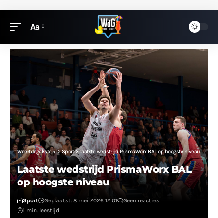
Aa
Weertdegekste.nl
>
Sport
>
Laatste wedstrijd PrismaWorx BAL op hoogste niveau
Laatste wedstrijd PrismaWorx BAL
op hoogste niveau
Sport
Geplaatst: 8 mei 2026 12:01
Geen reacties
1 min. leestijd