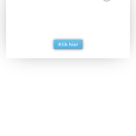
Doneer het WdG-team een kop koffie en
ondersteun hun inzet voor dagelijks gratis
berichtgeving. Dank je wel alvast!
Klik hier