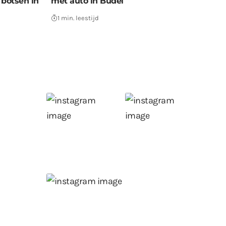
botsen in
met auto in Budel
1 min. leestijd