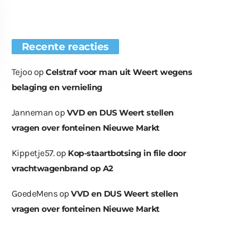
Recente reacties
Tejoo
op
Celstraf voor man uit Weert wegens
belaging en vernieling
Janneman
op
VVD en DUS Weert stellen
vragen over fonteinen Nieuwe Markt
euwe bomen
Wat er in kan, kan er
Bende bij
plaatst op
ook uit
containerpark
Kippetje57.
op
Kop-staartbotsing in file door
ationsplein
Leuken
vrachtwagenbrand op A2
GoedeMens
op
VVD en DUS Weert stellen
vragen over fonteinen Nieuwe Markt