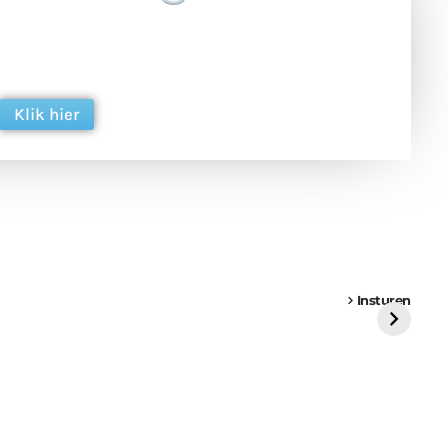
 en ondersteun hun inzet voor dagelijks gratis
ing. Dank je wel alvast!
Klik hier
een
Weer een
Luchtballon boven
Ni
vrachtwagen vast
Weert
ge
Insturen
St