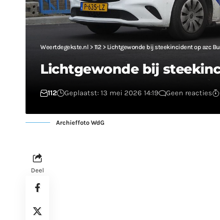
Weertdegekste.nl
>
112
>
Lichtgewonde bij steekincident op azc Bu
Lichtgewonde bij steekinc
112
Geplaatst: 13 mei 2026 14:19
Geen reacties
Archieffoto WdG
Deel