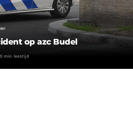
del
ident op azc Budel
0 min. leestijd