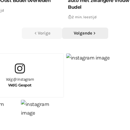
Oost Budel overleden
auto met zwangere vrouw 
Budel
ijd
2 min. leestijd
Vorige
Volgende
Volg @ Instagram
WdG Gespot