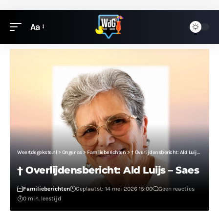
Aa
Weertdegekste.nl
>
Onger os
>
Familieberichten
>
† Overlijdensbericht: Ald Luijs – Saes
† Overlijdensbericht: Ald Luijs – Saes
Familieberichten
Geplaatst: 14 mei 2026 15:00
Geen reacties
0 min. leestijd