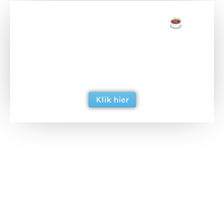
Doneer een tas koffie
Doneer het WdG-team een kop koffie en
ondersteun hun inzet voor dagelijks gratis
berichtgeving. Dank je wel alvast!
Klik hier