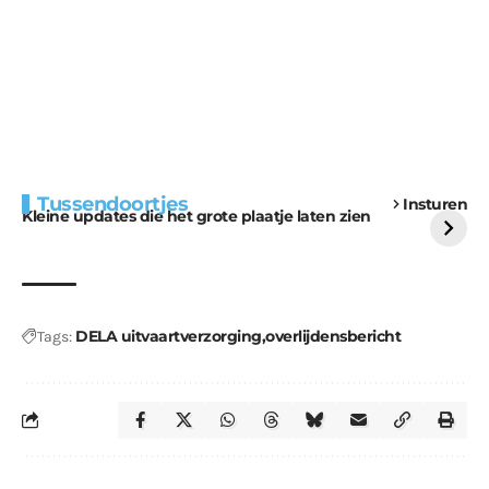
Extra bouwmateriaal
Tunnels blijven een
Tussendoortjes
Insturen
voor kabouters
uitdaging
Kleine updates die het grote plaatje laten zien
DELA uitvaartverzorging
overlijdensbericht
Tags: