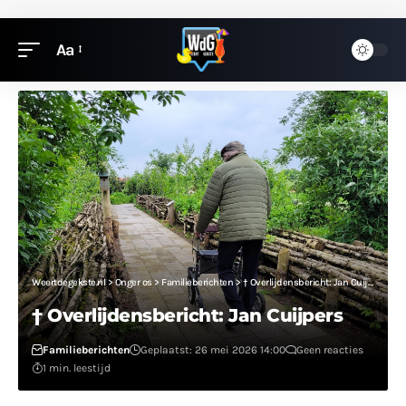
Aa
Weertdegekste.nl
>
Onger os
>
Familieberichten
>
† Overlijdensbericht: Jan Cuijpers
† Overlijdensbericht: Jan Cuijpers
Familieberichten
Geplaatst: 26 mei 2026 14:00
Geen reacties
1 min. leestijd