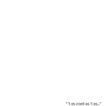
” ’t es zoeë as ’t es…”