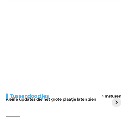
Extra bouwmateriaal
Tunnels blijven een
Tussendoortjes
Insturen
voor kabouters
uitdaging
Kleine updates die het grote plaatje laten zien