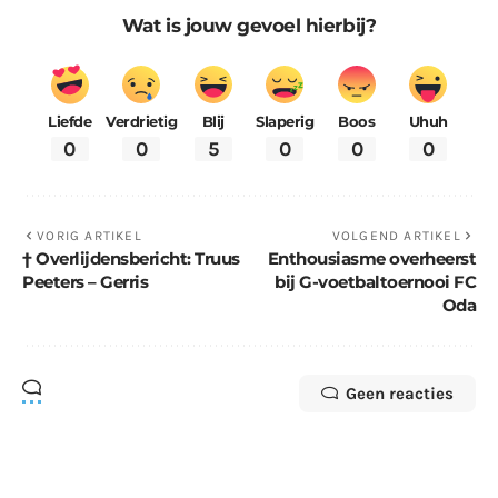
Wat is jouw gevoel hierbij?
Liefde
Verdrietig
Blij
Slaperig
Boos
Uhuh
0
0
5
0
0
0
VORIG ARTIKEL
VOLGEND ARTIKEL
† Overlijdensbericht: Truus
Enthousiasme overheerst
Peeters – Gerris
bij G-voetbaltoernooi FC
Oda
Geen reacties