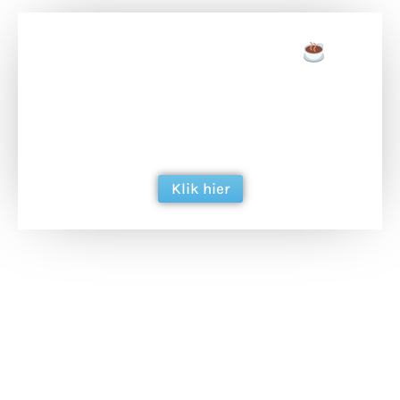
Doneer een tas koffie
Doneer het WdG-team een kop koffie en
ondersteun hun inzet voor dagelijks gratis
berichtgeving. Dank je wel alvast!
Klik hier