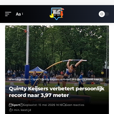
Aa
Weertdegekste.nl
>
Sport
>
Quinty Keijsers verbetert persoonlijk record naar 3,97 meter
Quinty Keijsers verbetert persoonlijk
record naar 3,97 meter
Sport
Geplaatst: 15 mei 2026 14:16
Geen reacties
1 min. leestijd