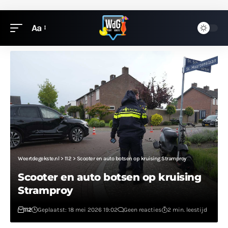
Aa
Weertdegekste.nl
>
112
>
Scooter en auto botsen op kruising Stramproy
Scooter en auto botsen op kruising
Stramproy
112
Geplaatst: 18 mei 2026 19:02
Geen reacties
2 min. leestijd