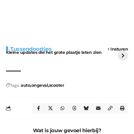
Extra bouwmateriaal
Tunnels blijven een
Tussendoortjes
Insturen
voor kabouters
uitdaging
Kleine updates die het grote plaatje laten zien
auto
ongeval
scooter
Tags:
Wat is jouw gevoel hierbij?