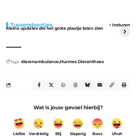
Extra bouwmateriaal
Tunnels blijven een
Tussendoortjes
Insturen
voor kabouters
uitdaging
Kleine updates die het grote plaatje laten zien
dierenambulance
Hurmes Dierenthoes
Tags:
Wat is jouw gevoel hierbij?
Liefde
Verdrietig
Blij
Slaperig
Boos
Uhuh