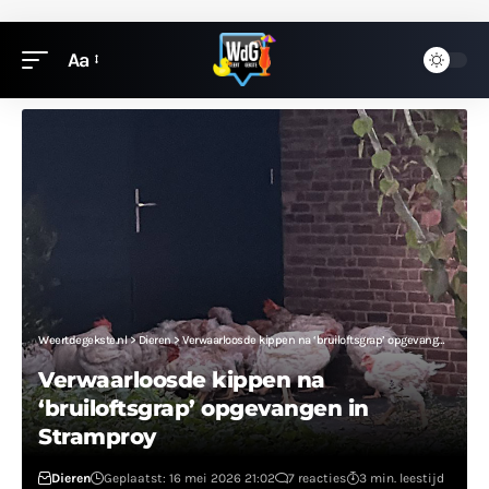
Aa
Weertdegekste.nl
>
Dieren
>
Verwaarloosde kippen na ‘bruiloftsgrap’ opgevangen in Stramproy
Verwaarloosde kippen na
‘bruiloftsgrap’ opgevangen in
Stramproy
Dieren
Geplaatst: 16 mei 2026 21:02
7 reacties
3 min. leestijd