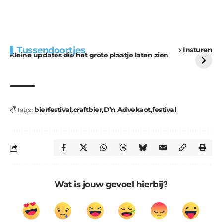
Extra bouwmateriaal
Tunnels blijven een
Tussendoortjes
Insturen
voor kabouters
uitdaging
Kleine updates die het grote plaatje laten zien
bierfestival
craftbier
D’n Advekaot
festival
Tags:
Wat is jouw gevoel hierbij?