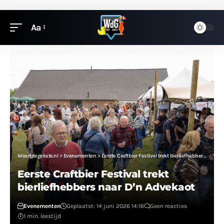
Aa
Weertdegekste.nl
>
Evenementen
>
Eerste Craftbier Festival trekt bierliefhebbers naar D’n Advekaot
Eerste Craftbier Festival trekt
bierliefhebbers naar D’n Advekaot
Evenementen
Geplaatst: 14 juni 2026 14:16
Geen reacties
1 min. leestijd