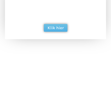
Doneer het WdG-team een kop koffie en
ondersteun hun inzet voor dagelijks gratis
berichtgeving. Dank je wel alvast!
Klik hier