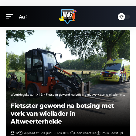
Aa
Weertdegekste.nl
>
112
>
Fietsster gewond na botsing met vork van wiellader in Altweerterheide
Fietsster gewond na botsing met
vork van wiellader in
Altweerterheide
112
Geplaatst: 20 juni 2026 10:13
Geen reacties
1 min. leestijd