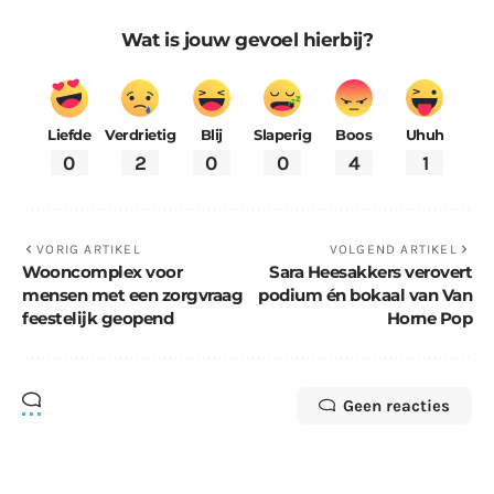
Wat is jouw gevoel hierbij?
Liefde
Verdrietig
Blij
Slaperig
Boos
Uhuh
0
2
0
0
4
1
VORIG ARTIKEL
VOLGEND ARTIKEL
Wooncomplex voor
Sara Heesakkers verovert
mensen met een zorgvraag
podium én bokaal van Van
feestelijk geopend
Horne Pop
Geen reacties