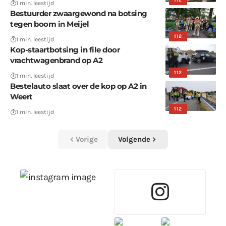
1 min. leestijd
Bestuurder zwaargewond na botsing
tegen boom in Meijel
112
1 min. leestijd
Kop-staartbotsing in file door
vrachtwagenbrand op A2
112
1 min. leestijd
Bestelauto slaat over de kop op A2 in
Weert
112
1 min. leestijd
Vorige
Volgende