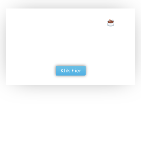
Doneer een tas koffie
Doneer het WdG-team een kop koffie en
ondersteun hun inzet voor dagelijks gratis
berichtgeving. Dank je wel alvast!
Klik hier