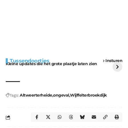
Extra bouwmateriaal
Tunnels blijven een
Tussendoortjes
Insturen
voor kabouters
uitdaging
Kleine updates die het grote plaatje laten zien
Altweerterheide
ongeval
Wijffelterbroekdijk
Tags: