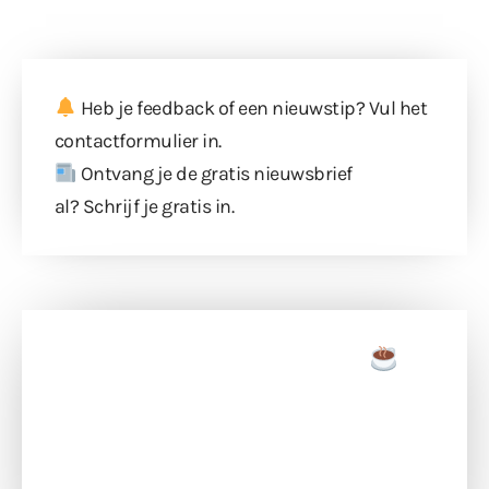
Heb je feedback of een nieuwstip? Vul
het
contactformulier
in.
Ontvang je de gratis nieuwsbrief
al?
Schrijf je gratis in
.
Doneer een tas koffie
Doneer het WdG-team een kop koffie en
ondersteun hun inzet voor dagelijks gratis
berichtgeving. Dank je wel alvast!