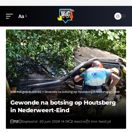
Aa
Weertdegekste.nl
>
112
>
Gewonde na botsing op Houtsberg in Nederweert-Eind
Gewonde na botsing op Houtsberg
in Nederweert-Eind
112
Geplaatst: 20 juni 2026 14:19
1 reactie
1 min. leestijd