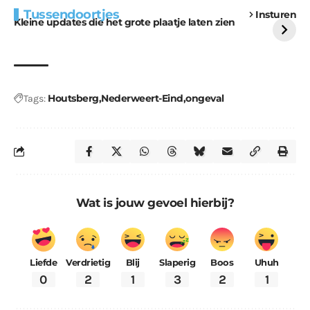
Extra bouwmateriaal
Tunnels blijven een
Tussendoortjes
Insturen
voor kabouters
uitdaging
Kleine updates die het grote plaatje laten zien
Houtsberg
Nederweert-Eind
ongeval
Tags:
Wat is jouw gevoel hierbij?
Liefde
Verdrietig
Blij
Slaperig
Boos
Uhuh
0
2
1
3
2
1