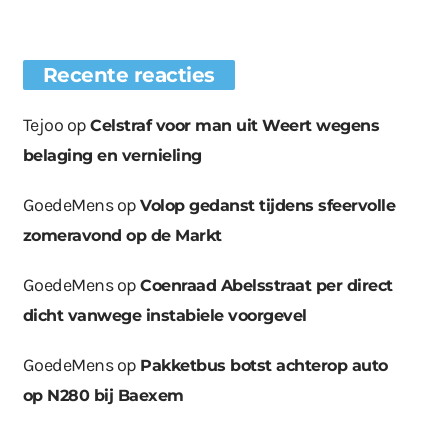
Recente reacties
Tejoo
op
Celstraf voor man uit Weert wegens
belaging en vernieling
GoedeMens
op
Volop gedanst tijdens sfeervolle
zomeravond op de Markt
GoedeMens
op
Coenraad Abelsstraat per direct
dicht vanwege instabiele voorgevel
GoedeMens
op
Pakketbus botst achterop auto
op N280 bij Baexem