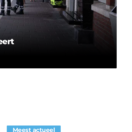
eert
Meest actueel