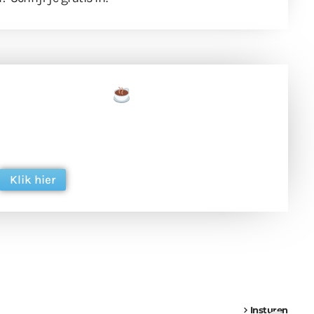
een tas koffie
 en ondersteun hun inzet voor dagelijks gratis
ing. Dank je wel alvast!
Klik hier
een
Weer een
Luchtballon boven
Ni
vrachtwagen vast
Weert
ge
Insturen