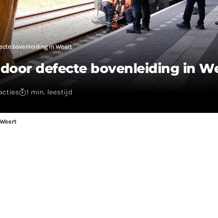
ecte bovenleiding in Weert
door defecte bovenleiding in W
acties
1 min. leestijd
 Weert