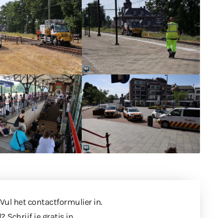
 Vul
het contactformulier
in.
l?
Schrijf je gratis in
.