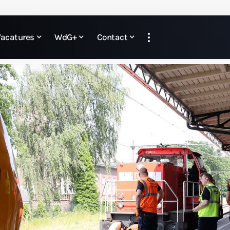
Vacatures
WdG+
Contact