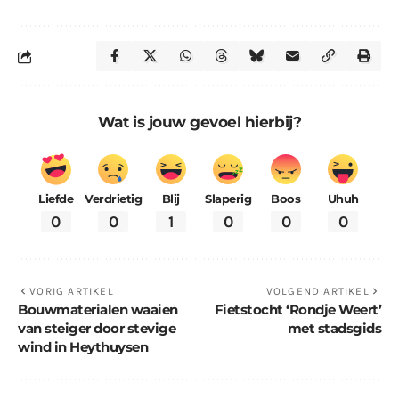
Wat is jouw gevoel hierbij?
Liefde
Verdrietig
Blij
Slaperig
Boos
Uhuh
0
0
1
0
0
0
VORIG ARTIKEL
VOLGEND ARTIKEL
Bouwmaterialen waaien
Fietstocht ‘Rondje Weert’
van steiger door stevige
met stadsgids
wind in Heythuysen