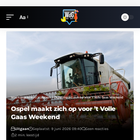
Aa
Weertdegekste.nl
>
Uitgaan
>
Ospel maakt zich op voor ’t Volle Gaas Weekend
Ospel maakt zich op voor ’t Volle
Gaas Weekend
Uitgaan
Geplaatst: 9 juni 2026 09:40
Geen reacties
2 min. leestijd