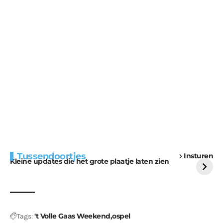
Extra bouwmateriaal
Tunnels blijven een
Tussendoortjes
Insturen
voor kabouters
uitdaging
Kleine updates die het grote plaatje laten zien
't Volle Gaas Weekend
ospel
Tags: