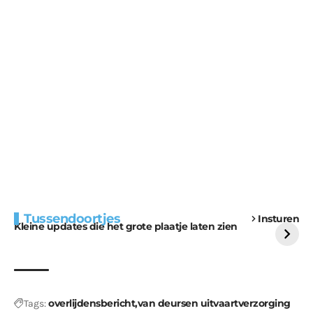
Extra bouwmateriaal
Tunnels blijven een
Tussendoortjes
Insturen
voor kabouters
uitdaging
Kleine updates die het grote plaatje laten zien
overlijdensbericht
van deursen uitvaartverzorging
Tags: