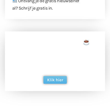
Ontvang je de gratis nieuwsbrief
al?
Schrijf je gratis in
.
Doneer een tas koffie
Doneer het WdG-team een kop koffie en
ondersteun hun inzet voor dagelijks gratis
berichtgeving. Dank je wel alvast!
Klik hier