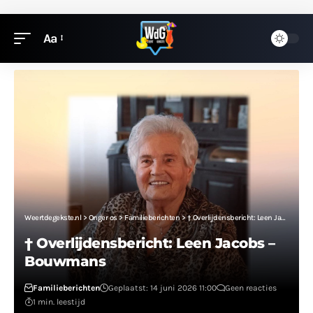
Aa
Weertdegekste.nl
>
Onger os
>
Familieberichten
>
† Overlijdensbericht: Leen Jacobs – Bouwmans
† Overlijdensbericht: Leen Jacobs –
Bouwmans
Familieberichten
Geplaatst: 14 juni 2026 11:00
Geen reacties
1 min. leestijd