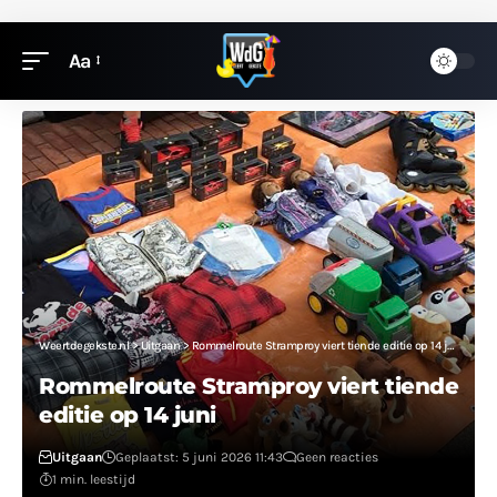
Aa
Weertdegekste.nl
>
Uitgaan
>
Rommelroute Stramproy viert tiende editie op 14 juni
Rommelroute Stramproy viert tiende
editie op 14 juni
Uitgaan
Geplaatst: 5 juni 2026 11:43
Geen reacties
1 min. leestijd