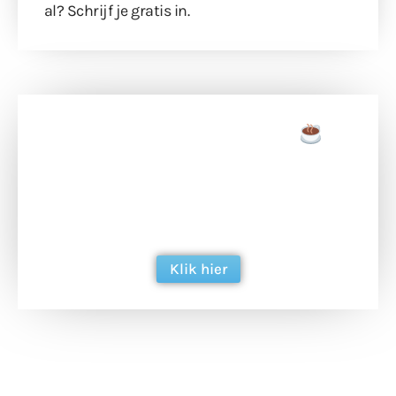
al?
Schrijf je gratis in
.
Doneer een tas koffie
Doneer het WdG-team een kop koffie en
ondersteun hun inzet voor dagelijks gratis
berichtgeving. Dank je wel alvast!
Klik hier