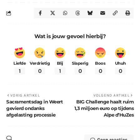
Wat is jouw gevoel hierbij?
Liefde
Verdrietig
Blij
Slaperig
Boos
Uhuh
1
0
1
0
0
0
VORIG ARTIKEL
VOLGEND ARTIKEL
Sacramentsdag in Weert
BIG Challenge haalt ruim
gevierd ondanks
1,3 miljoen euro op tijdens
afgelasting processie
Alpe d’HuZes
Geen reacties