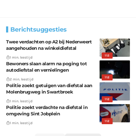
Berichtsuggesties
Twee verdachten op A2 bij Nederweert
aangehouden na winkeldiefstal
112
1 min. leestijd
Bewoners slaan alarm na poging tot
autodiefstal en vernielingen
112
2 min. leestijd
Politie zoekt getuigen van diefstal aan
Molenbrugweg in Swartbroek
112
1 min. leestijd
Politie zoekt verdachte na diefstal in
omgeving Sint Jobplein
112
1 min. leestijd