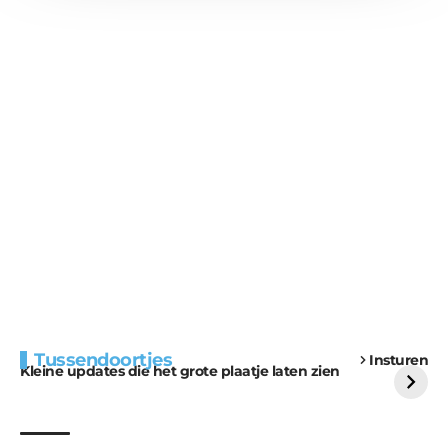
Extra bouwmateriaal
Tunnels blijven een
Tussendoortjes
Insturen
voor kabouters
uitdaging
Kleine updates die het grote plaatje laten zien