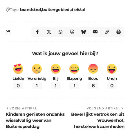
brandstrof
buitengebied
diefstal
Tags:
Wat is jouw gevoel hierbij?
Liefde
Verdrietig
Blij
Slaperig
Boos
Uhuh
0
1
1
1
6
0
VORIG ARTIKEL
VOLGEND ARTIKEL
Kinderen genieten ondanks
Bever lijkt vertrokken uit
wisselvallig weer van
Vrouwenhof,
Buitenspeeldag
herstelwerkzaamheden