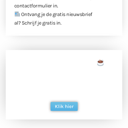
contactformulier
in.
Ontvang je de gratis nieuwsbrief
al?
Schrijf je gratis in
.
Doneer een tas koffie
Doneer het WdG-team een kop koffie en
ondersteun hun inzet voor dagelijks gratis
berichtgeving. Dank je wel alvast!
Klik hier