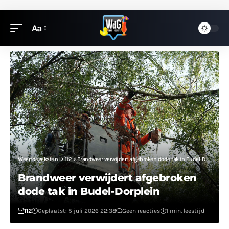
Aa
Weertdegekste.nl
>
112
>
Brandweer verwijdert afgebroken dode tak in Budel-Dorplein
Brandweer verwijdert afgebroken
dode tak in Budel-Dorplein
112
Geplaatst: 5 juli 2026 22:38
Geen reacties
1 min. leestijd