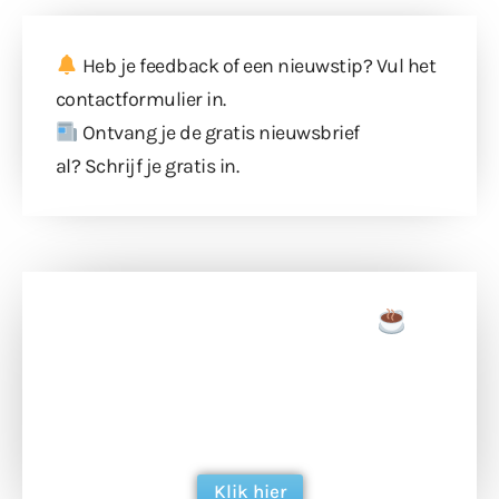
Heb je feedback of een nieuwstip? Vul
het
contactformulier
in.
Ontvang je de gratis nieuwsbrief
al?
Schrijf je gratis in
.
Doneer een tas koffie
Doneer het WdG-team een kop koffie en
ondersteun hun inzet voor dagelijks gratis
berichtgeving. Dank je wel alvast!
Klik hier