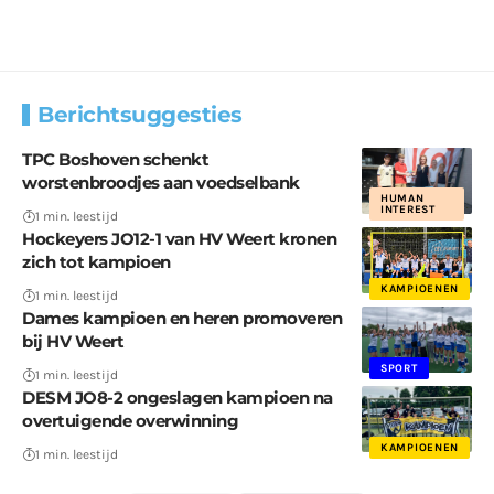
Berichtsuggesties
TPC Boshoven schenkt
worstenbroodjes aan voedselbank
HUMAN
INTEREST
1 min. leestijd
Hockeyers JO12-1 van HV Weert kronen
zich tot kampioen
KAMPIOENEN
1 min. leestijd
Dames kampioen en heren promoveren
bij HV Weert
SPORT
1 min. leestijd
DESM JO8-2 ongeslagen kampioen na
overtuigende overwinning
KAMPIOENEN
1 min. leestijd