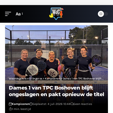
Aa
Weertdegekste.nl
>
Onger os
>
Kampioenen
>
Dames 1 van TPC Boshoven blijft ongeslagen en pakt opnieuw de titel
Dames 1 van TPC Boshoven blijft
ongeslagen en pakt opnieuw de titel
Kampioenen
Geplaatst: 4 juli 2026 10:44
Geen reacties
1 min. leestijd