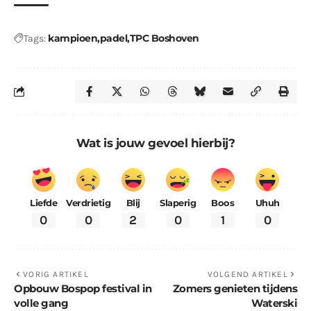
kampioen
padel
TPC Boshoven
Tags:
Wat is jouw gevoel hierbij?
Liefde
Verdrietig
Blij
Slaperig
Boos
Uhuh
0
0
2
0
1
0
VORIG ARTIKEL
VOLGEND ARTIKEL
Opbouw Bospop festival in
Zomers genieten tijdens
volle gang
Waterski