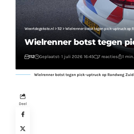
Weertdegekste.nl
>
112
>
Wielrenner botst tegen pick-uptruck op 
Wielrenner botst tegen p
112
Geplaatst: 1 juli 2026 16:45
7 reacties
1 min.
Wielrenner botst tegen pick-uptruck op Randweg Zuid
Deel