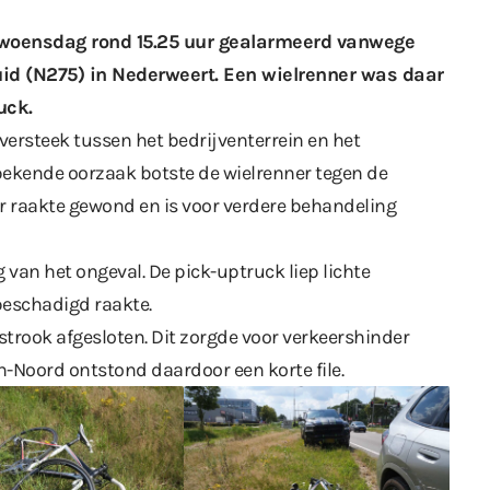
woensdag rond 15.25 uur gealarmeerd vanwege
id (N275) in Nederweert. Een wielrenner was daar
uck.
versteek tussen het bedrijventerrein en het
ekende oorzaak botste de wielrenner tegen de
er raakte gewond en is voor verdere behandeling
 van het ongeval. De pick-uptruck liep lichte
 beschadigd raakte.
jstrook afgesloten. Dit zorgde voor verkeershinder
n-Noord ontstond daardoor een korte file.