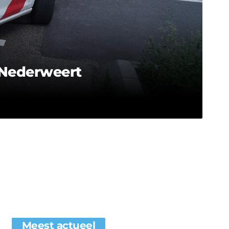
 Nederweert
Meest actueel