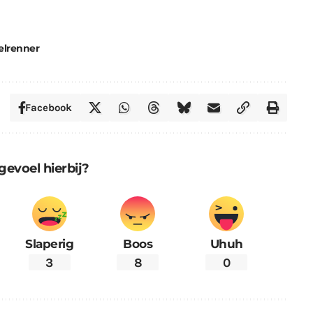
elrenner
Facebook
gevoel hierbij?
Slaperig
Boos
Uhuh
3
8
0