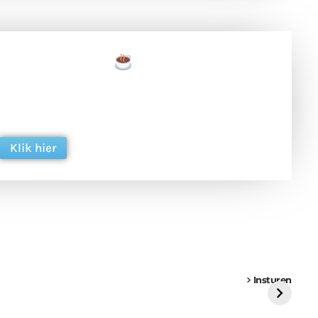
een tas koffie
 en ondersteun hun inzet voor dagelijks gratis
ing. Dank je wel alvast!
Klik hier
een
Weer een
Luchtballon boven
Ni
vrachtwagen vast
Weert
ge
Insturen
St