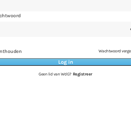
chtwoord
nthouden
Wachtwoord verge
Geen lid van WdG?
Registreer