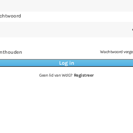
chtwoord
nthouden
Wachtwoord verge
Geen lid van WdG?
Registreer