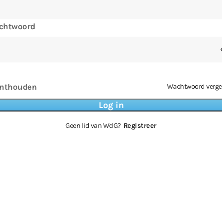
chtwoord
nthouden
Wachtwoord verge
Geen lid van WdG?
Registreer