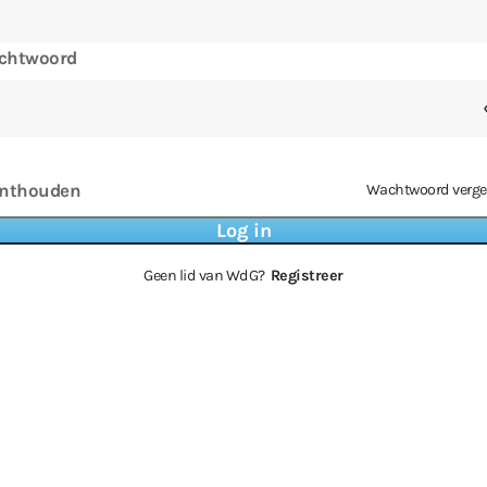
chtwoord
nthouden
Wachtwoord verge
Geen lid van WdG?
Registreer