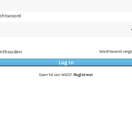
chtwoord
nthouden
Wachtwoord verge
Geen lid van WdG?
Registreer