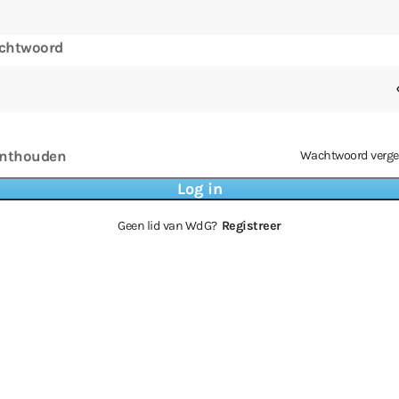
chtwoord
nthouden
Wachtwoord verge
Geen lid van WdG?
Registreer