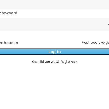
chtwoord
nthouden
Wachtwoord verge
Geen lid van WdG?
Registreer