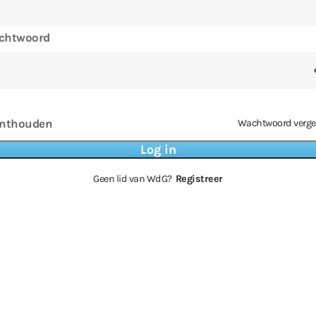
chtwoord
nthouden
Wachtwoord verge
Geen lid van WdG?
Registreer