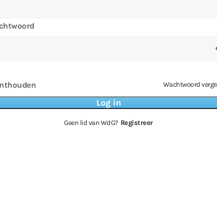
chtwoord
nthouden
Wachtwoord verge
Geen lid van WdG?
Registreer