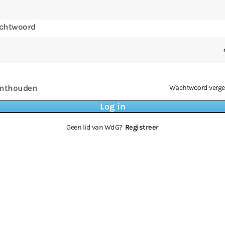
chtwoord
nthouden
Wachtwoord verge
Geen lid van WdG?
Registreer