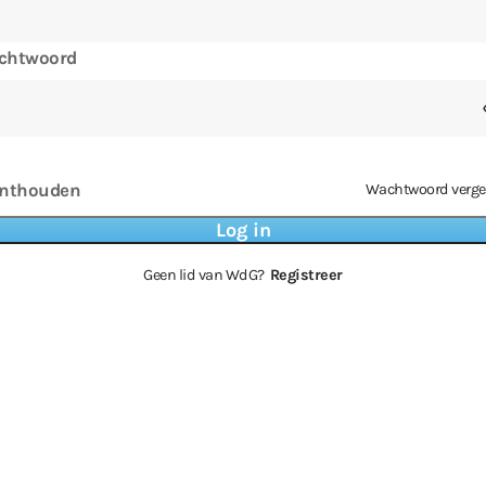
chtwoord
nthouden
Wachtwoord verge
Geen lid van WdG?
Registreer