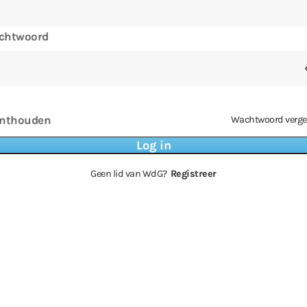
chtwoord
nthouden
Wachtwoord verge
Geen lid van WdG?
Registreer