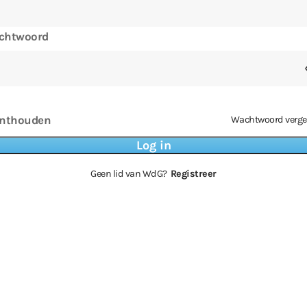
chtwoord
nthouden
Wachtwoord verge
Geen lid van WdG?
Registreer