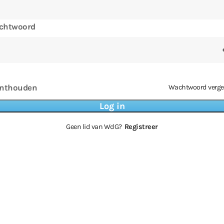
chtwoord
nthouden
Wachtwoord verge
Geen lid van WdG?
Registreer