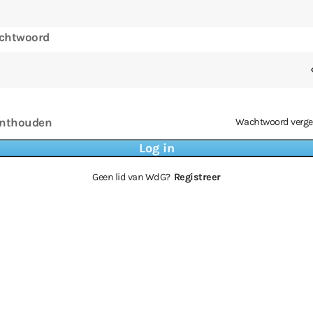
chtwoord
nthouden
Wachtwoord verge
Geen lid van WdG?
Registreer