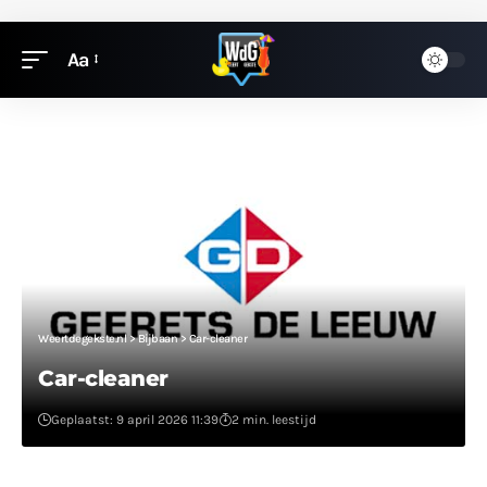
Aa
Weertdegekste.nl
>
Bijbaan
>
Car-cleaner
Car-cleaner
Geplaatst: 9 april 2026 11:39
2 min. leestijd