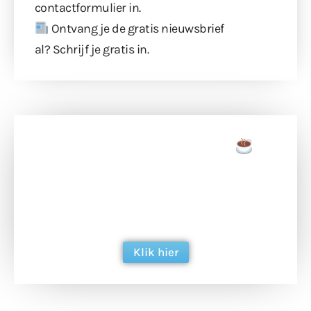
contactformulier
in.
Ontvang je de gratis nieuwsbrief
al?
Schrijf je gratis in
.
Doneer een tas koffie
Doneer het WdG-team een kop koffie en
ondersteun hun inzet voor dagelijks gratis
berichtgeving. Dank je wel alvast!
Klik hier