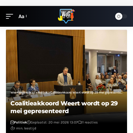
Aa
Weertdegekste.nl
>
Politiek
>
Coalitieakkoord Weert wordt op 29 mei gepresenteerd
Coalitieakkoord Weert wordt op 29
mei gepresenteerd
Politiek
Geplaatst: 20 mei 2026 13:07
11 reacties
1 min. leestijd