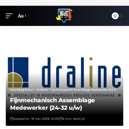
Aa
Weertdegekste.nl
>
Parttime
>
Fijnmechanisch Assemblage Medewerker (24-32 u/w)
Fijnmechanisch Assemblage
Medewerker (24-32 u/w)
Geplaatst: 18 mei 2026 12:09
6 min. leestijd