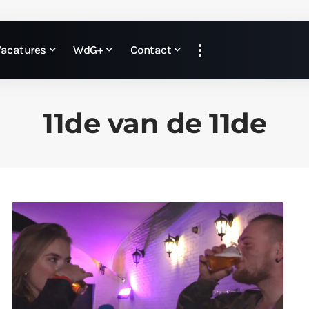
Vacatures
WdG+
Contact
11de van de 11de