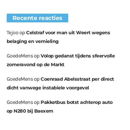
Recente reacties
Tejoo
op
Celstraf voor man uit Weert wegens
belaging en vernieling
GoedeMens
op
Volop gedanst tijdens sfeervolle
zomeravond op de Markt
GoedeMens
op
Coenraad Abelsstraat per direct
dicht vanwege instabiele voorgevel
GoedeMens
op
Pakketbus botst achterop auto
op N280 bij Baexem