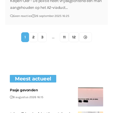
Kelpen-Oler - De politie heeft vrijdagochtend een man
aangehouden op het A2-viaduct…
Geen reacties
26 september 2025 16:25
1
2
3
…
11
12
Meest actueel
Pasje gevonden
8 augustus 2026 16:15