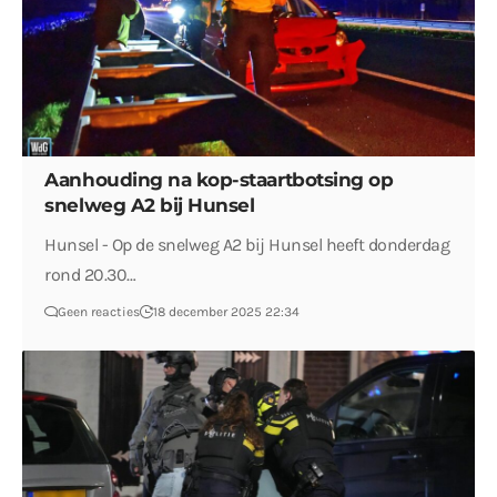
Aanhouding na kop-staartbotsing op
snelweg A2 bij Hunsel
Hunsel - Op de snelweg A2 bij Hunsel heeft donderdag
rond 20.30…
Geen reacties
18 december 2025 22:34