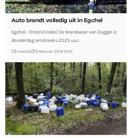
Auto brandt volledig uit in Egchel
Egchel - (Foto's/video) De brandweer van Roggel is
donderdag omstreeks 23.25 uur…
1 reactie
15 februari 2019 01:01