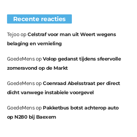
Recente reacties
Tejoo
op
Celstraf voor man uit Weert wegens
belaging en vernieling
GoedeMens
op
Volop gedanst tijdens sfeervolle
zomeravond op de Markt
GoedeMens
op
Coenraad Abelsstraat per direct
dicht vanwege instabiele voorgevel
GoedeMens
op
Pakketbus botst achterop auto
op N280 bij Baexem