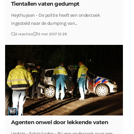
Tientallen vaten gedumpt
Heythuysen - De politie heeft een onderzoek
ingesteld naar de dumping van…
3 reacties
13 mei 2017 12:39
Agenten onwel door lekkende vaten
Update - Foto's/video - Bij een onderzoek naar een