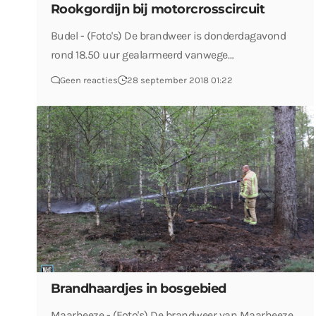
Rookgordijn bij motorcrosscircuit
Budel - (Foto's) De brandweer is donderdagavond
rond 18.50 uur gealarmeerd vanwege…
Geen reacties
28 september 2018 01:22
Brandhaardjes in bosgebied
Maarheeze - (Foto's) De brandweer van Maarheeze